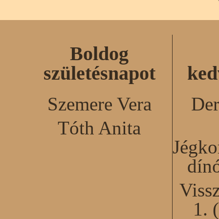
Boldog
születésnapot
ked
Szemere Vera
Der
Tóth Anita
Jégko
dín
Viss
1. 