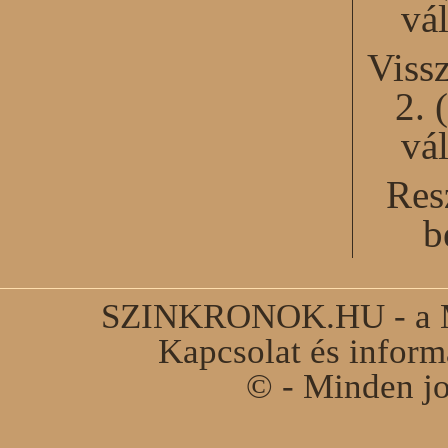
vál
Viss
2. 
vál
Res
b
SZINKRONOK.HU - a Ma
Kapcsolat és infor
© - Minden jo