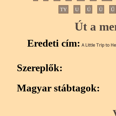
TY
U
Ú
Ü
Ű
Út a me
Eredeti cím:
A Little Trip to H
Szereplők:
Magyar stábtagok: