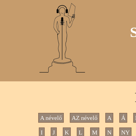
A névelő
AZ névelő
A
Á
I
J
K
L
M
N
NY