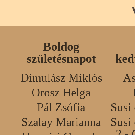
Boldog
születésnapot
ked
Dimulász Miklós
As
Orosz Helga
Pál Zsófia
Susi
Szalay Marianna
Susi
2 - 