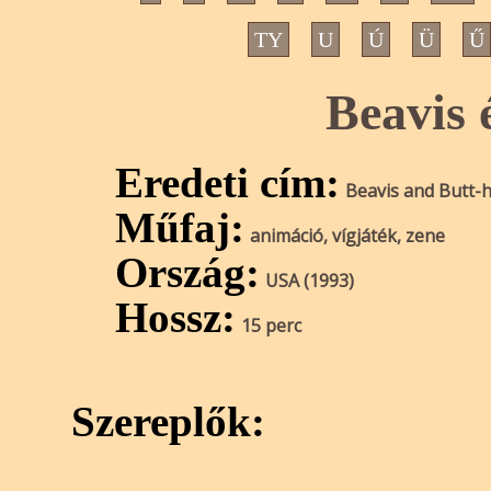
TY
U
Ú
Ü
Ű
Beavis 
Eredeti cím:
Beavis and Butt-
Műfaj:
animáció, vígjáték, zene
Ország:
USA (1993)
Hossz:
15 perc
Szereplők: