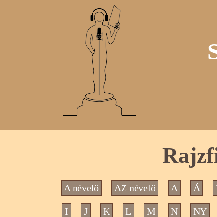
Rajzf
A névelő
AZ névelő
A
Á
I
J
K
L
M
N
NY