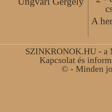
Ungvári Gergely
c
A he
SZINKRONOK.HU - a Ma
Kapcsolat és infor
© - Minden jo