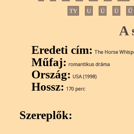
TY
U
Ú
Ü
Ű
A 
Eredeti cím:
The Horse Whisp
Műfaj:
romantikus dráma
Ország:
USA (1998)
Hossz:
170 perc
Szereplők: