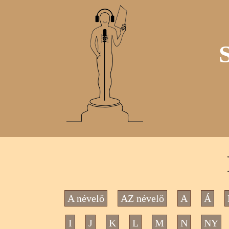
A névelő
AZ névelő
A
Á
I
J
K
L
M
N
NY