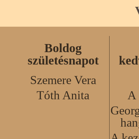
Boldog
születésnapot
ked
Szemere Vera
Tóth Anita
A 
Georg
han
A kez