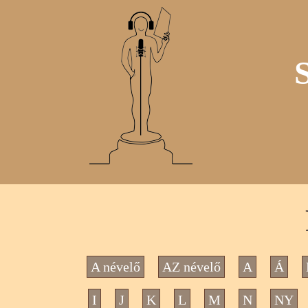
A névelő
AZ névelő
A
Á
I
J
K
L
M
N
NY