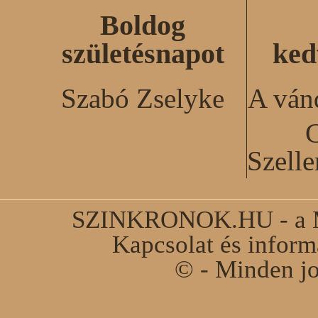
Boldog
születésnapot
ked
Szabó Zselyke
A ván
C
Szell
SZINKRONOK.HU - a Ma
Kapcsolat és infor
© - Minden jo