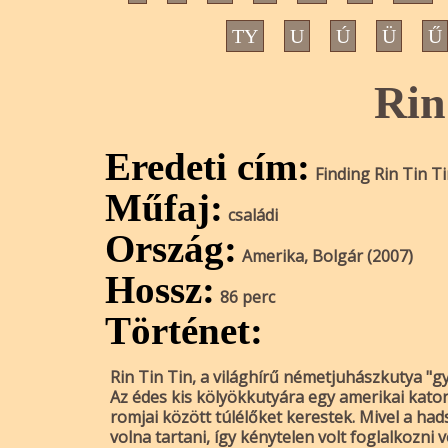
TY
U
Ú
Ü
Ű
Rin
Eredeti cím:
Finding Rin Tin T
Műfaj:
családi
Ország:
Amerika, Bolgár (2007)
Hossz:
86 perc
Történet:
Rin Tin Tin, a világhírű németjuhászkutya "
Az édes kis kölyökkutyára egy amerikai katon
romjai között túlélőket kerestek. Mivel a ha
volna tartani, így kénytelen volt foglalkozni