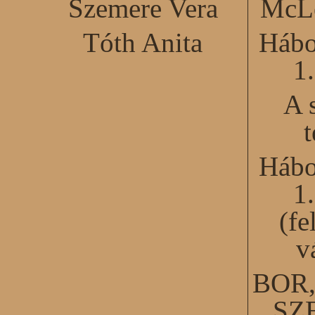
Szemere Vera
McLe
Tóth Anita
Hábo
1
A 
Hábo
1
(fe
v
BOR
SZ