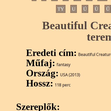
TY
U
Ú
Ü
Ű
Beautiful Cre
tere
Eredeti cím:
Beautiful Creatur
Műfaj:
fantasy
Ország:
USA (2013)
Hossz:
118 perc
Szereplők: