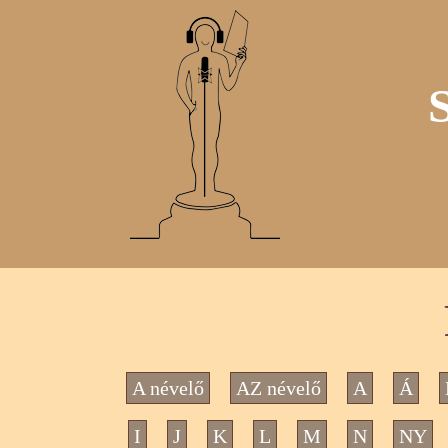
A névelő
AZ névelő
A
Á
I
J
K
L
M
N
NY