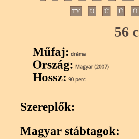
TY
U
Ú
Ü
Ű
56 
Műfaj:
dráma
Ország:
Magyar (2007)
Hossz:
90 perc
Szereplők:
Magyar stábtagok: