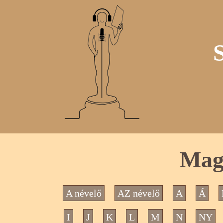
Mag
A névelő
AZ névelő
A
Á
I
J
K
L
M
N
NY