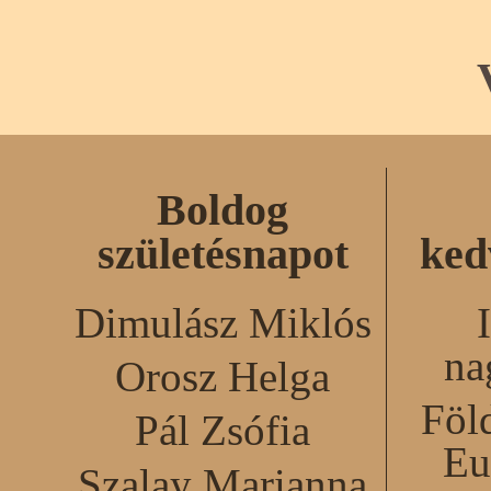
Boldog
születésnapot
ked
Dimulász Miklós
na
Orosz Helga
Föl
Pál Zsófia
Eu
Szalay Marianna