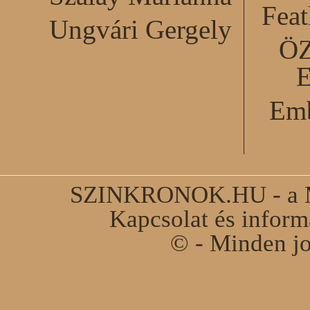
Feat
Ungvári Gergely
Ö
Emb
SZINKRONOK.HU - a Ma
Kapcsolat és infor
© - Minden jo