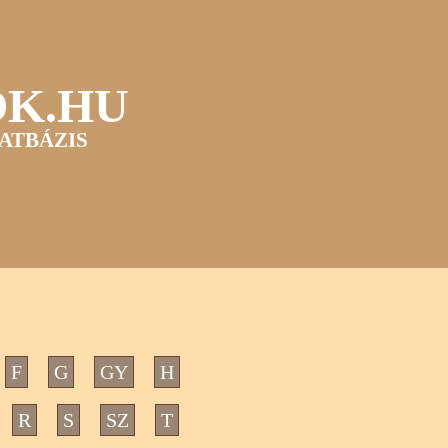
OK.HU
ATBÁZIS
F
G
GY
H
R
S
SZ
T