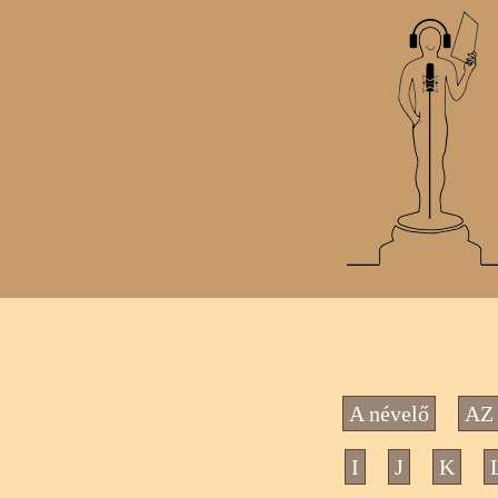
A névelő
AZ 
I
J
K