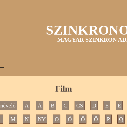
SZINKRON
MAGYAR SZINKRON AD
Film
névelő
A
Á
B
C
CS
D
E
É
L
M
N
NY
O
Ó
Ö
Ő
P
Q