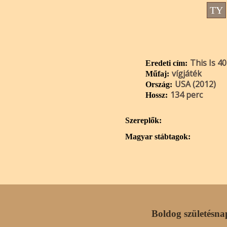
TY
This Is 40
Eredeti cím:
vígjáték
Műfaj:
USA (2012)
Ország:
134 perc
Hossz:
Szereplők:
Magyar stábtagok:
Boldog születésna