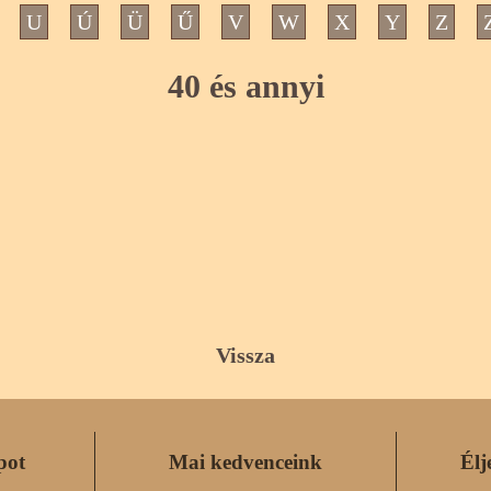
U
Ú
Ü
Ű
V
W
X
Y
Z
40 és annyi
Vissza
pot
Mai kedvenceink
Élj