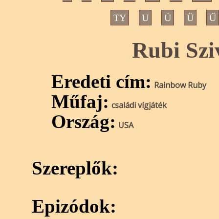
TY
U
Ú
Ü
Ű
Rubi Szi
Eredeti cím:
Rainbow Ruby
Műfaj:
családi vígjáték
Ország:
USA
Szereplők:
Epizódok: