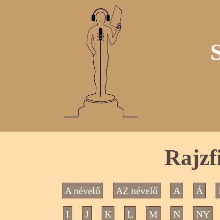
Rajzf
A névelő
AZ névelő
A
Á
I
J
K
L
M
N
NY