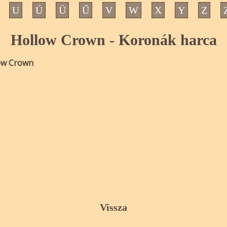
U
Ú
Ü
Ű
V
W
X
Y
Z
Hollow Crown - Koronák harca
ow Crown
Vissza