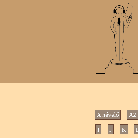
A névelő
AZ 
I
J
K