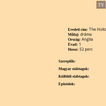
TY
The Holl
Eredeti cím:
dráma
Műfaj:
Anglia
Ország:
1
Évad:
52 perc
Hossz:
Szereplők:
Magyar stábtagok:
Külföldi stábtagok:
Epizódok: