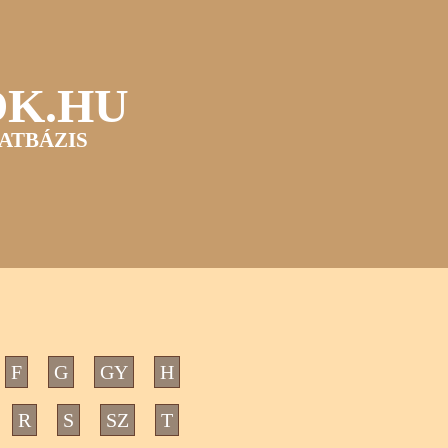
OK.HU
ATBÁZIS
F
G
GY
H
R
S
SZ
T