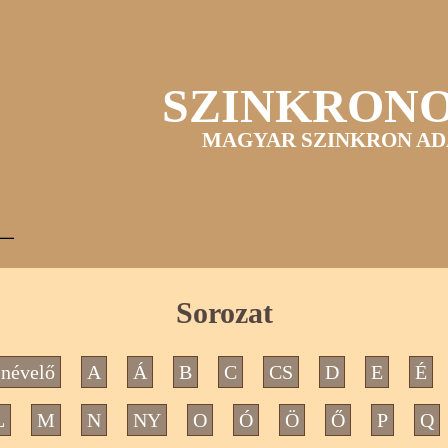
SZINKRON
MAGYAR SZINKRON AD
Sorozat
névelő
A
Á
B
C
CS
D
E
É
L
M
N
NY
O
Ó
Ö
Ő
P
Q