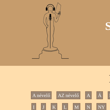
A névelő
AZ névelő
A
Á
I
J
K
L
M
N
NY