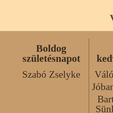
Boldog
születésnapot
ked
Szabó Zselyke
Váló
Jóba
Bar
Sün