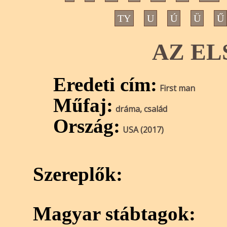
TY
U
Ú
Ü
Ű
AZ EL
Eredeti cím:
First man
Műfaj:
dráma, család
Ország:
USA (2017)
Szereplők:
Magyar stábtagok: