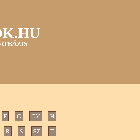
OK.HU
ATBÁZIS
F
G
GY
H
R
S
SZ
T