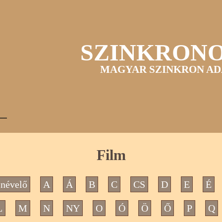
SZINKRON
MAGYAR SZINKRON AD
Film
névelő
A
Á
B
C
CS
D
E
É
L
M
N
NY
O
Ó
Ö
Ő
P
Q