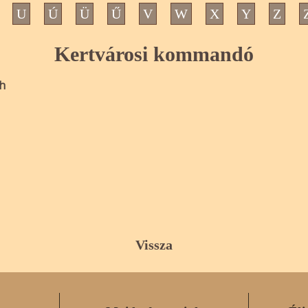
U
Ú
Ü
Ű
V
W
X
Y
Z
Kertvárosi kommandó
h
Vissza