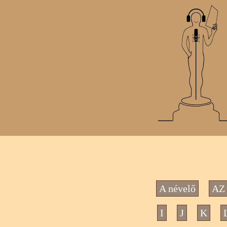
A névelő
AZ 
I
J
K