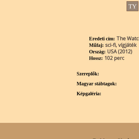
TY
The Watc
Eredeti cím:
sci-fi, vígjáték
Műfaj:
USA (2012)
Ország:
102 perc
Hossz:
Szereplők:
Magyar stábtagok:
Képgaléria: