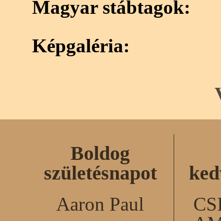
Magyar stábtagok:
Képgaléria:
Boldog
születésnapot
ked
Aaron Paul
CS