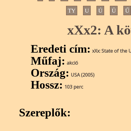
TY
U
Ú
Ü
Ű
xXx2: A kö
Eredeti cím:
xXx: State of the
Műfaj:
akció
Ország:
USA (2005)
Hossz:
103 perc
Szereplők: