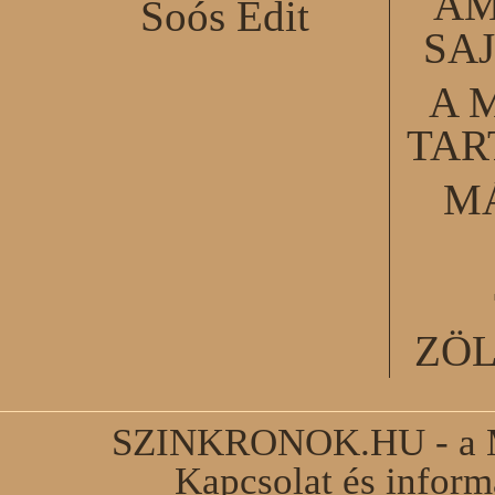
AM
Soós Edit
SA
A 
TA
M
ZÖ
SZINKRONOK.HU - a Ma
Kapcsolat és infor