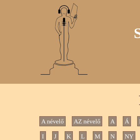
A névelő
AZ névelő
A
Á
I
J
K
L
M
N
NY