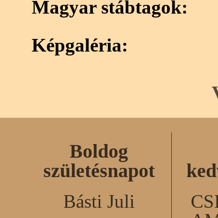
Magyar stábtagok:
Képgaléria:
Boldog
születésnapot
ked
Básti Juli
CS