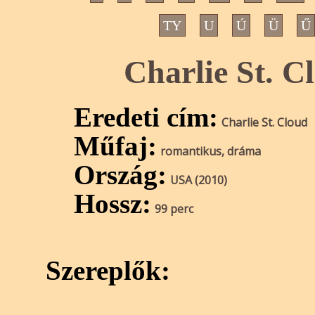
TY
U
Ú
Ü
Ű
Charlie St. Cl
Eredeti cím:
Charlie St. Cloud
Műfaj:
romantikus, dráma
Ország:
USA (2010)
Hossz:
99 perc
Szereplők: