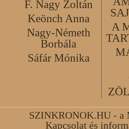
AM
F. Nagy Zoltán
SA
Keönch Anna
A 
Nagy-Németh
TA
Borbála
M
Sáfár Mónika
ZÖ
SZINKRONOK.HU - a Ma
Kapcsolat és infor