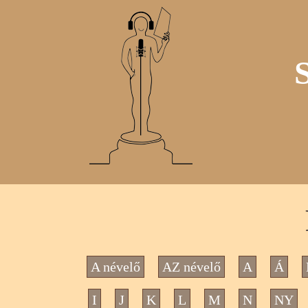
A névelő
AZ névelő
A
Á
I
J
K
L
M
N
NY