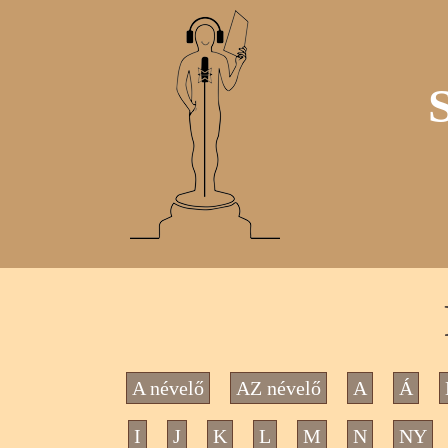
A névelő
AZ névelő
A
Á
I
J
K
L
M
N
NY