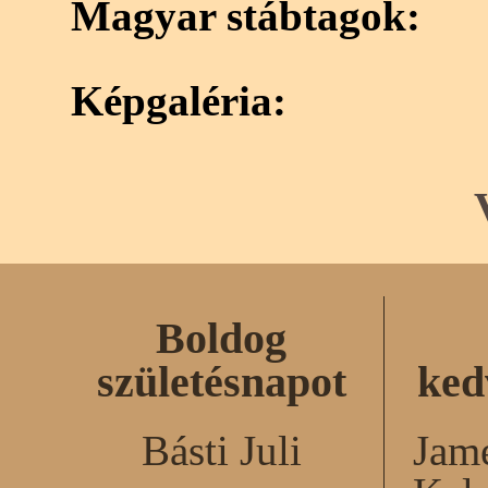
Magyar stábtagok:
Képgaléria:
Boldog
születésnapot
ked
Básti Juli
Jame