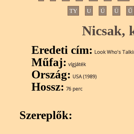
TY
U
Ú
Ü
Ű
Nicsak, 
Eredeti cím:
Look Who's Talk
Műfaj:
vígjáték
Ország:
USA (1989)
Hossz:
76 perc
Szereplők: