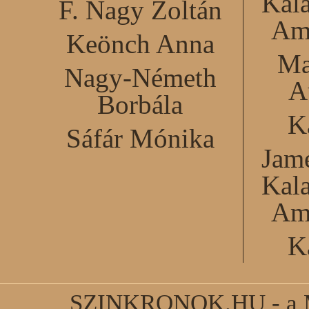
Kal
F. Nagy Zoltán
Am
Keönch Anna
Ma
Nagy-Németh
A
Borbála
K
Sáfár Mónika
Jame
Kal
Am
K
SZINKRONOK.HU - a Ma