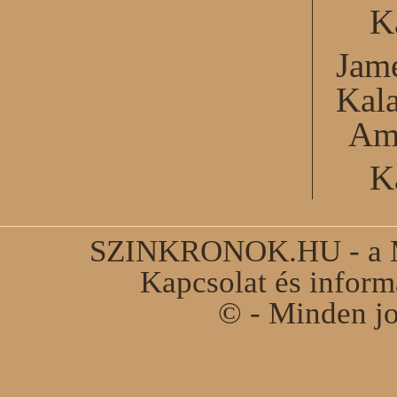
K
Jame
Kal
Am
K
SZINKRONOK.HU - a Ma
Kapcsolat és infor
© - Minden jo