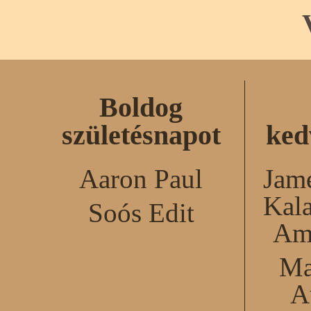
Boldog
születésnapot
ked
Aaron Paul
Jame
Kal
Soós Edit
Am
Ma
A