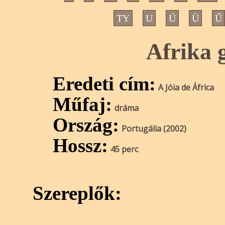
TY
U
Ú
Ü
Ű
Afrika 
Eredeti cím:
A Jóia de África
Műfaj:
dráma
Ország:
Portugália (2002)
Hossz:
45 perc
Szereplők: