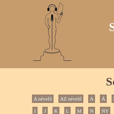
S
A névelő
AZ névelő
A
Á
I
J
K
L
M
N
NY