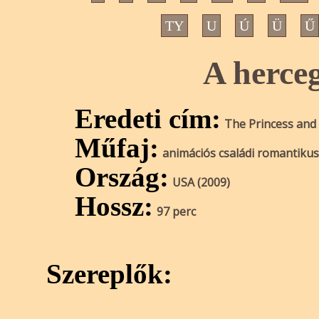
TY
U
Ú
Ü
Ű
A herce
Eredeti cím:
The Princess and
Műfaj:
animációs családi romantikus
Ország:
USA (2009)
Hossz:
97 perc
Szereplők: