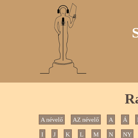
Ra
A névelő
AZ névelő
A
Á
I
J
K
L
M
N
NY