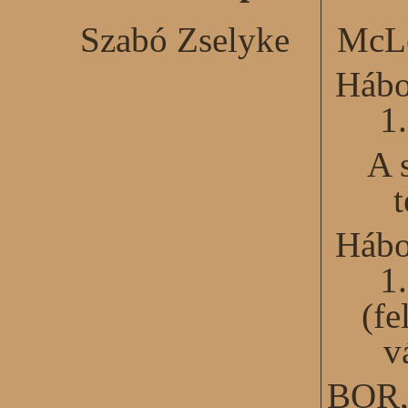
Szabó Zselyke
McLe
Hábo
1
A 
Hábo
1
(fe
v
BOR