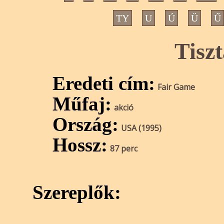
TY
U
Ú
Ü
Ű
Tisz
Eredeti cím:
Fair Game
Műfaj:
akció
Ország:
USA (1995)
Hossz:
87 perc
Szereplők: