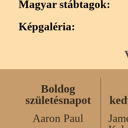
Magyar stábtagok:
Képgaléria:
Boldog
születésnapot
ked
Aaron Paul
Jame