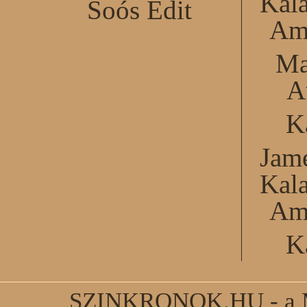
Kal
Soós Edit
Am
Ma
A
K
Jame
Kal
Am
K
SZINKRONOK.HU - a Ma