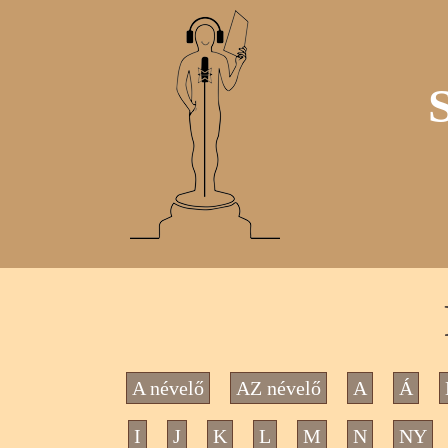
A névelő
AZ névelő
A
Á
I
J
K
L
M
N
NY