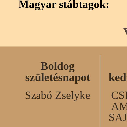
Magyar stábtagok:
Boldog
születésnapot
ked
Szabó Zselyke
CS
AM
SA