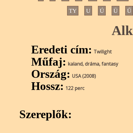
TY
U
Ú
Ü
Ű
Alk
Eredeti cím:
Twilight
Műfaj:
kaland, dráma, fantasy
Ország:
USA (2008)
Hossz:
122 perc
Szereplők: