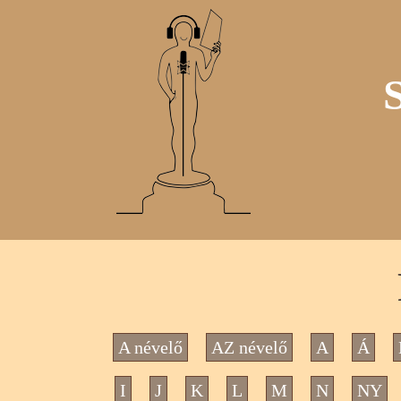
A névelő
AZ névelő
A
Á
I
J
K
L
M
N
NY