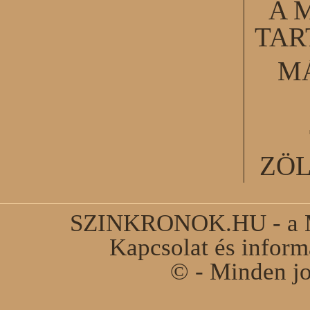
A 
TA
M
ZÖ
SZINKRONOK.HU - a Ma
Kapcsolat és infor
© - Minden jo