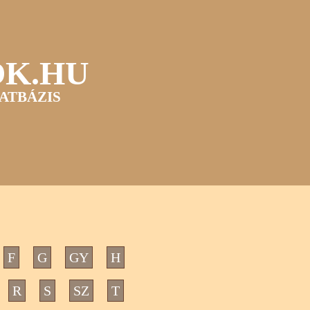
OK.HU
ATBÁZIS
F
G
GY
H
R
S
SZ
T