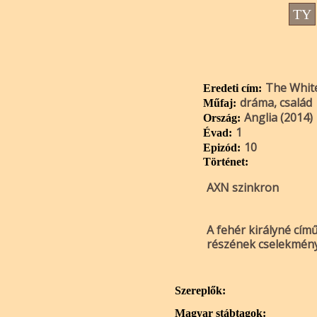
TY
The Whit
Eredeti cím:
dráma, család
Műfaj:
Anglia (2014)
Ország:
1
Évad:
10
Epizód:
Történet:
AXN szinkron
A fehér királyné cím
részének cselekmény
Szereplők:
Magyar stábtagok: