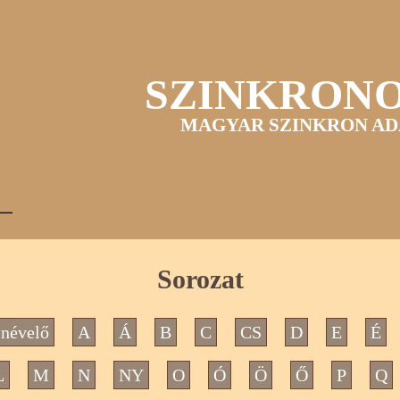
SZINKRON
MAGYAR SZINKRON AD
Sorozat
névelő
A
Á
B
C
CS
D
E
É
L
M
N
NY
O
Ó
Ö
Ő
P
Q