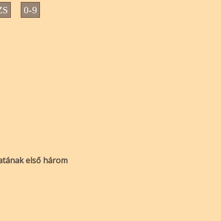
ZS
0-9
zatának első három