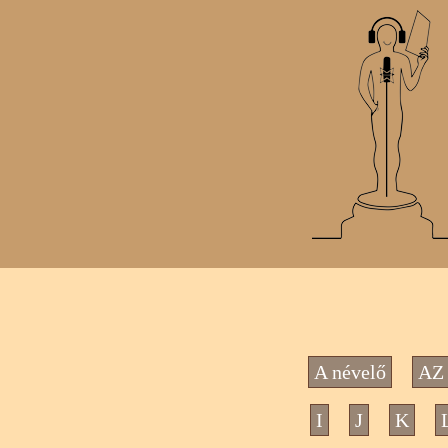
A névelő
AZ 
I
J
K