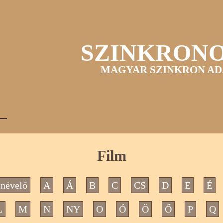
SZINKRON
MAGYAR SZINKRON AD
Film
névelő
A
Á
B
C
CS
D
E
É
L
M
N
NY
O
Ó
Ö
Ő
P
Q