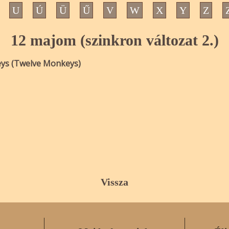
U
Ú
Ü
Ű
V
W
X
Y
Z
12 majom (szinkron változat 2.)
ys (Twelve Monkeys)
Vissza