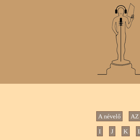
A névelő
AZ 
I
J
K