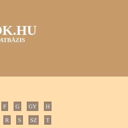
OK.HU
ATBÁZIS
F
G
GY
H
R
S
SZ
T