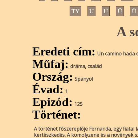
TY
U
Ú
Ü
Ű
A s
Eredeti cím:
Un camino hacia e
Műfaj:
dráma, család
Ország:
Spanyol
Évad:
1
Epizód:
125
Történet:
A történet főszereplője Fernanda, egy fiatal 
kertészkedés. A komolyzene és a növények sz