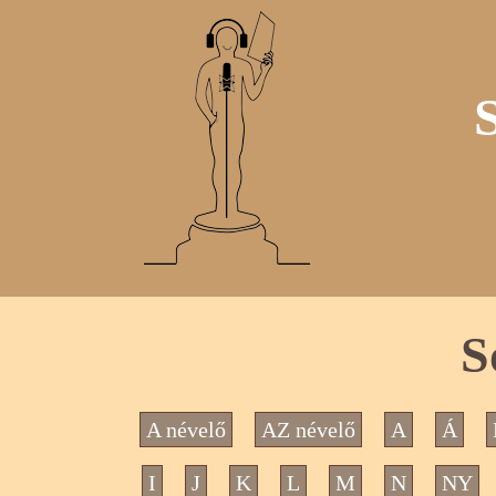
S
A névelő
AZ névelő
A
Á
I
J
K
L
M
N
NY