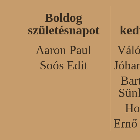
Boldog
születésnapot
ked
Aaron Paul
Váló
Soós Edit
Jóba
Bar
Sün
Ho
Ernő 