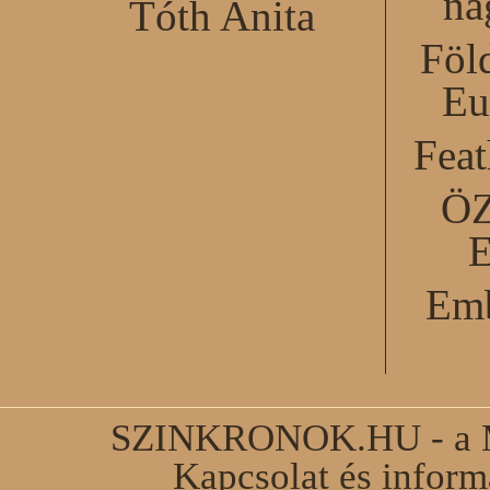
na
Tóth Anita
Föl
Eu
Feat
Ö
Emb
SZINKRONOK.HU - a Ma
Kapcsolat és infor