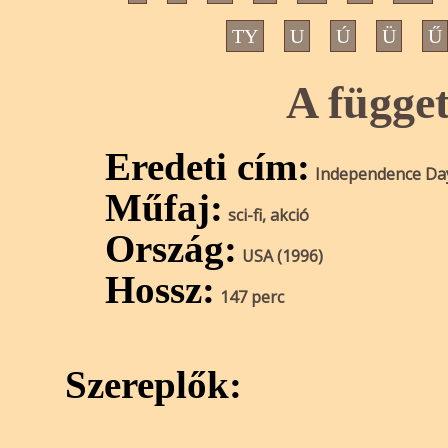
TY
U
Ú
Ü
Ű
A függe
Eredeti cím:
Independence Da
Műfaj:
sci-fi, akció
Ország:
USA (1996)
Hossz:
147 perc
Szereplők: