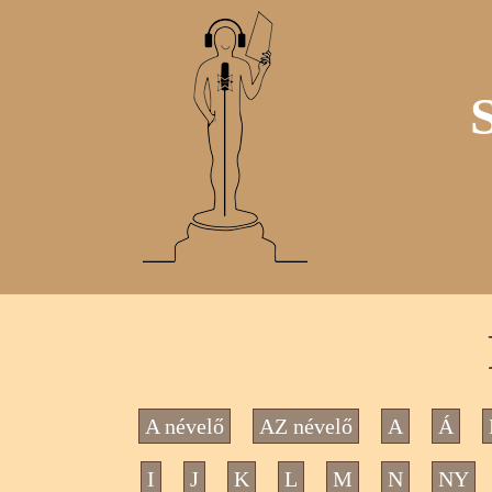
A névelő
AZ névelő
A
Á
I
J
K
L
M
N
NY