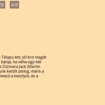
ZS
0-9
Télapu lett. Jól érzi magát
m bánja, ha néha egy-két
z Zúzmara Jack (Martin
unk kettőt pislog, máris a
veszi a kesztyűt, és a