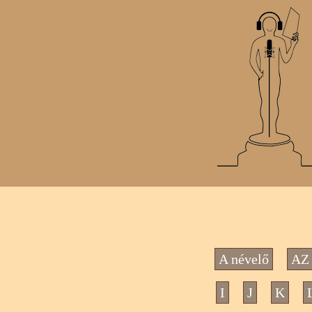
A névelő
AZ 
I
J
K