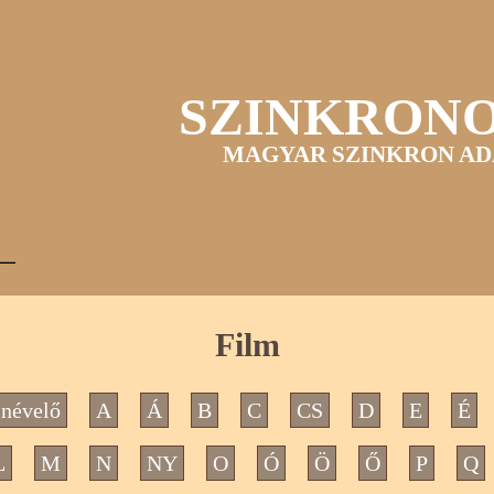
SZINKRON
MAGYAR SZINKRON AD
Film
névelő
A
Á
B
C
CS
D
E
É
L
M
N
NY
O
Ó
Ö
Ő
P
Q