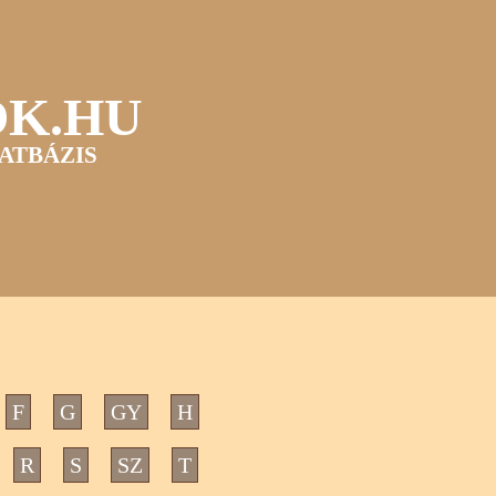
OK.HU
ATBÁZIS
F
G
GY
H
R
S
SZ
T