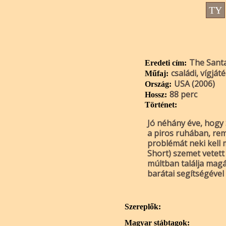
TY
The Santa
Eredeti cím:
családi, vígját
Műfaj:
USA (2006)
Ország:
88 perc
Hossz:
Történet:
Jó néhány éve, hogy S
a piros ruhában, rem
problémát neki kell
Short) szemet vetett
múltban találja magá
barátai segítségéve
Szereplők:
Magyar stábtagok: