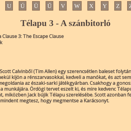
U
Ú
Ü
Ű
V
W
X
Y
Z
Télapu 3 - A szánbitorló
 Clause 3: The Escape Clause
ék
cott Calvinből (Tim Allen) egy szerencsétlen baleset folytán 
ekül kijön a rénszarvasokkal, kedveli a manókat, és azt se
 megoldania az északi-sarki játékgyárban. Csakhogy a gonos
 a munkájára. Ördögi tervet eszelt ki, és mire kedvenc Télap
t, miközben Jack bújik Télapu szerelésébe. Scott azonban fel
l mindent megtesz, hogy megmentse a Karácsonyt.