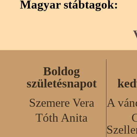
Magyar stábtagok:
Boldog
születésnapot
ked
Szemere Vera
A ván
Tóth Anita
C
Szell