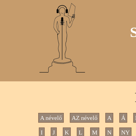
A névelő
AZ névelő
A
Á
I
J
K
L
M
N
NY