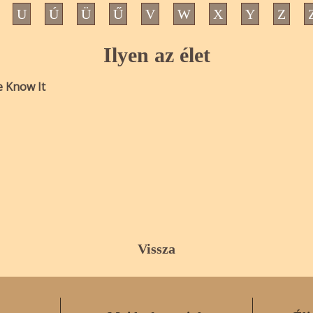
U
Ú
Ü
Ű
V
W
X
Y
Z
Ilyen az élet
e Know It
Vissza