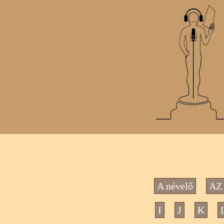
A névelő
AZ 
I
J
K