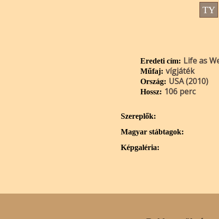
TY
Life as W
Eredeti cím:
vígjáték
Műfaj:
USA (2010)
Ország:
106 perc
Hossz:
Szereplők:
Magyar stábtagok:
Képgaléria: