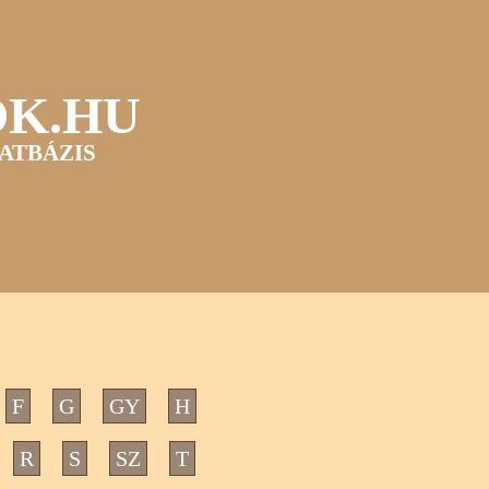
OK.HU
ATBÁZIS
F
G
GY
H
R
S
SZ
T