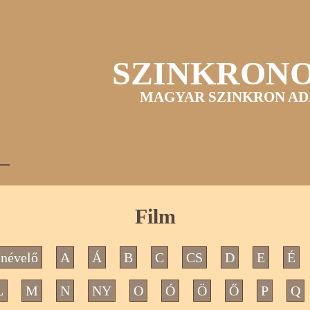
SZINKRON
MAGYAR SZINKRON AD
Film
névelő
A
Á
B
C
CS
D
E
É
L
M
N
NY
O
Ó
Ö
Ő
P
Q