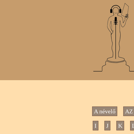
A névelő
AZ 
I
J
K