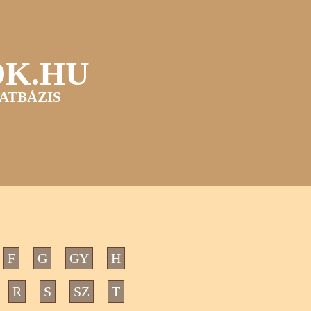
OK.HU
ATBÁZIS
F
G
GY
H
R
S
SZ
T