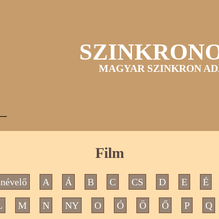
SZINKRON
MAGYAR SZINKRON AD
Film
névelő
A
Á
B
C
CS
D
E
É
L
M
N
NY
O
Ó
Ö
Ő
P
Q