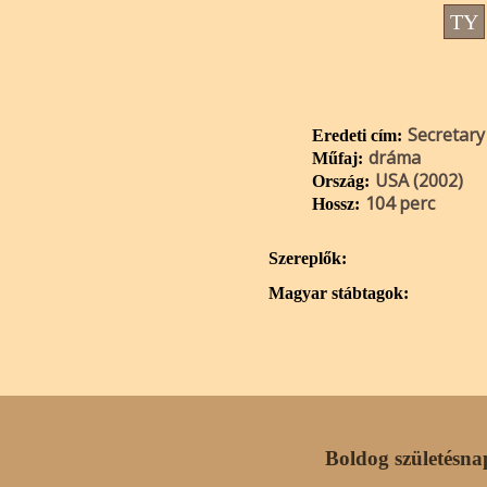
TY
Secretary
Eredeti cím:
dráma
Műfaj:
USA (2002)
Ország:
104 perc
Hossz:
Szereplők:
Magyar stábtagok:
Boldog születésna