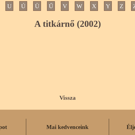
U
Ú
Ü
Ű
V
W
X
Y
Z
A titkárnő (2002)
Vissza
pot
Mai kedvenceink
Élj