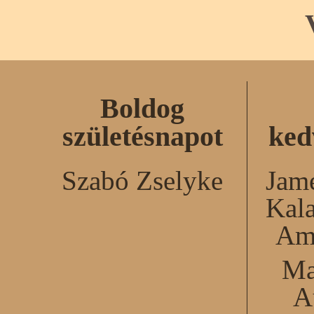
Boldog
születésnapot
ked
Szabó Zselyke
Jame
Kal
Am
Ma
A