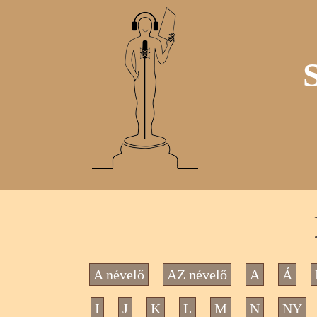
A névelő
AZ névelő
A
Á
I
J
K
L
M
N
NY