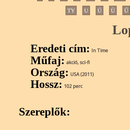
TY
U
Ú
Ü
Ű
Lo
Eredeti cím:
In Time
Műfaj:
akció, sci-fi
Ország:
USA (2011)
Hossz:
102 perc
Szereplők: