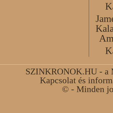
K
Jame
Kal
Am
K
SZINKRONOK.HU - a Ma
Kapcsolat és infor
© - Minden jo