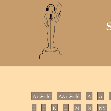
A névelő
AZ névelő
A
Á
I
J
K
L
M
N
NY