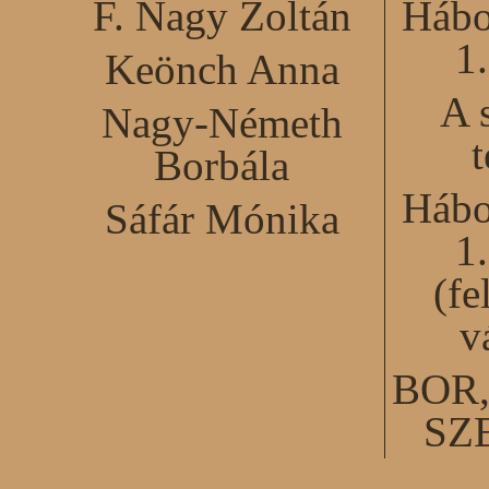
F. Nagy Zoltán
Hábo
1
Keönch Anna
A 
Nagy-Németh
Borbála
Hábo
Sáfár Mónika
1
(fe
v
BOR
SZ