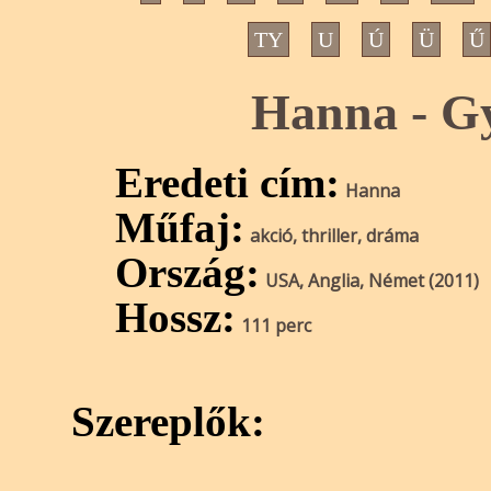
TY
U
Ú
Ü
Ű
Hanna - Gy
Eredeti cím:
Hanna
Műfaj:
akció, thriller, dráma
Ország:
USA, Anglia, Német (2011)
Hossz:
111 perc
Szereplők: