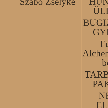
HUN
Szabó Zselyke
ÜL
BUGI
GY
F
Alchem
b
TARB
PA
N
EL