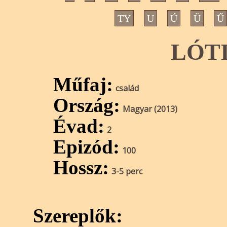
TY
U
Ú
Ü
Ű
LÓTI
Műfaj:
család
Ország:
Magyar (2013)
Évad:
2
Epizód:
100
Hossz:
3-5 perc
Szereplők: