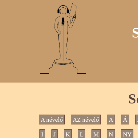
S
A névelő
AZ névelő
A
Á
I
J
K
L
M
N
NY