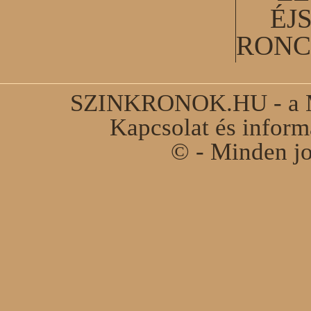
ÉJ
RONC
SZINKRONOK.HU - a Ma
Kapcsolat és infor
© - Minden jo