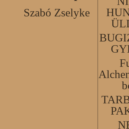
N
HUN
Szabó Zselyke
ÜL
BUGI
GY
F
Alchem
b
TARB
PA
N