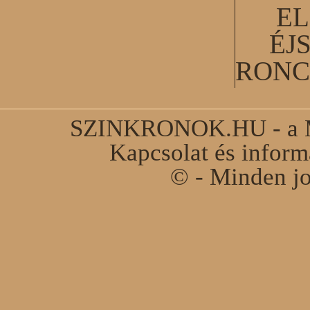
EL
ÉJ
RONC
SZINKRONOK.HU - a Ma
Kapcsolat és infor
© - Minden jo