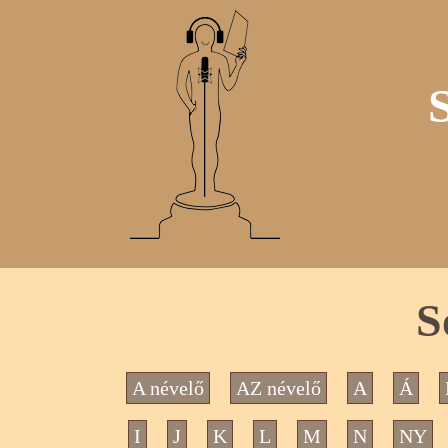
S
A névelő
AZ névelő
A
Á
I
J
K
L
M
N
NY