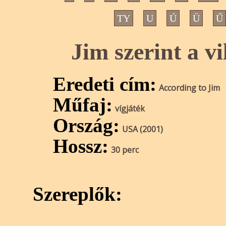
TY
U
Ú
Ü
Ű
Jim szerint a v
Eredeti cím:
According to Jim
Műfaj:
vígjáték
Ország:
USA (2001)
Hossz:
30 perc
Szereplők: