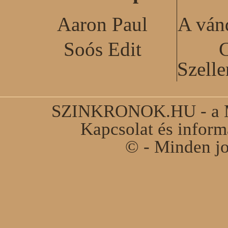
Aaron Paul
A ván
Soós Edit
C
Szell
SZINKRONOK.HU - a Ma
Kapcsolat és infor
© - Minden jo