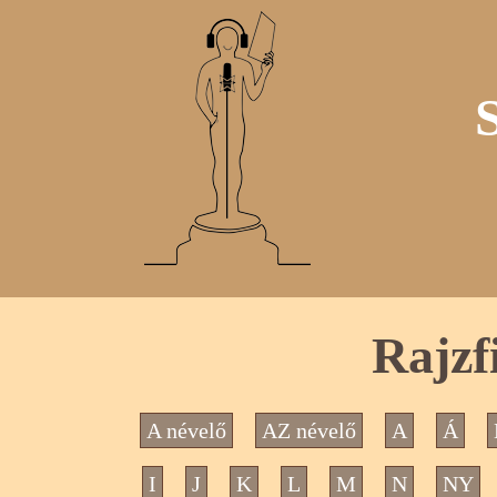
Rajzf
A névelő
AZ névelő
A
Á
I
J
K
L
M
N
NY