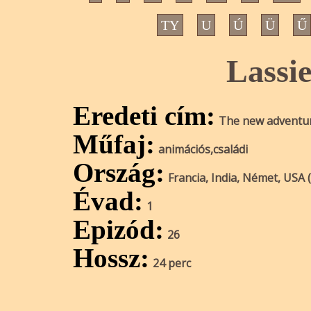
TY
U
Ú
Ü
Ű
Lassie
Eredeti cím:
The new adventur
Műfaj:
animációs,családi
Ország:
Francia, India, Német, USA 
Évad:
1
Epizód:
26
Hossz:
24 perc