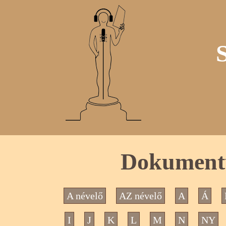
Dokumentu
A névelő
AZ névelő
A
Á
I
J
K
L
M
N
NY