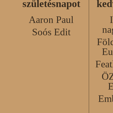
születésnapot
ked
Aaron Paul
na
Soós Edit
Föl
Eu
Feat
Ö
Emb