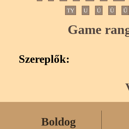
TY
U
Ú
Ü
Ű
Game range
Szereplők:
Boldog