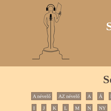
S
A névelő
AZ névelő
A
Á
I
J
K
L
M
N
NY