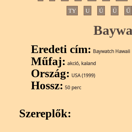
TY
U
Ú
Ü
Ű
Baywa
Eredeti cím:
Baywatch Hawaii
Műfaj:
akció, kaland
Ország:
USA (1999)
Hossz:
50 perc
Szereplők: