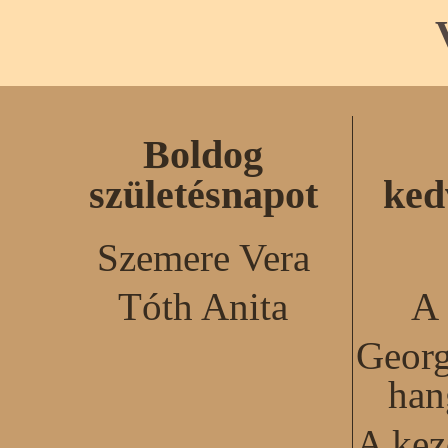
Boldog
születésnapot
ked
Szemere Vera
Tóth Anita
A 
Georg
han
A kez