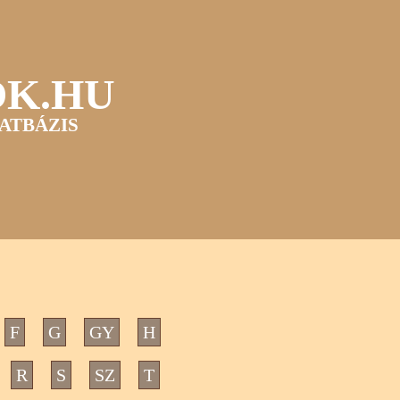
OK.HU
ATBÁZIS
F
G
GY
H
R
S
SZ
T