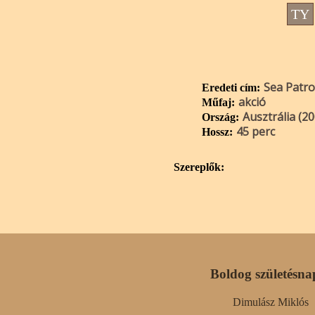
TY
Sea Patro
Eredeti cím:
akció
Műfaj:
Ausztrália (20
Ország:
45 perc
Hossz:
Szereplők:
Boldog születésna
Dimulász Miklós