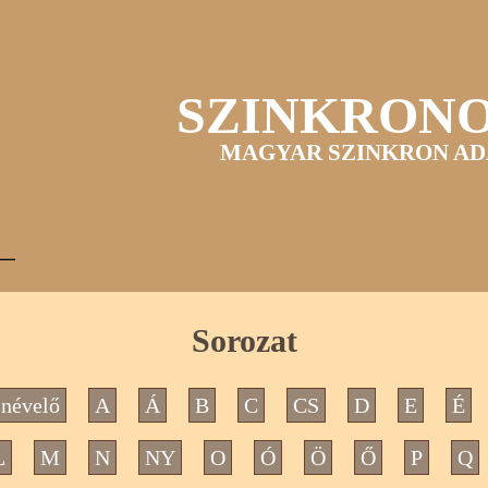
SZINKRON
MAGYAR SZINKRON AD
Sorozat
névelő
A
Á
B
C
CS
D
E
É
L
M
N
NY
O
Ó
Ö
Ő
P
Q