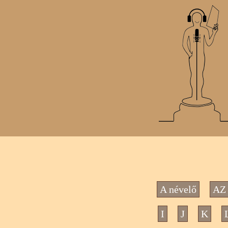
A névelő
AZ 
I
J
K