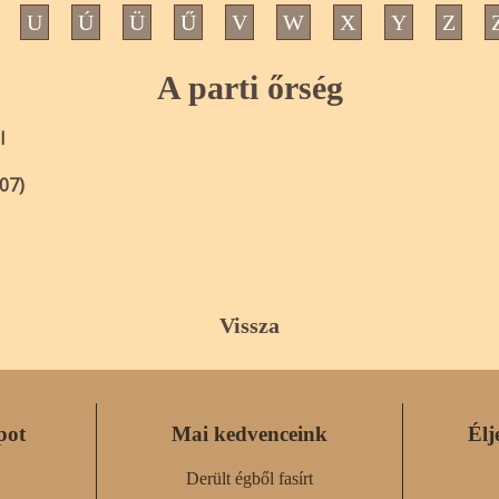
U
Ú
Ü
Ű
V
W
X
Y
Z
A parti őrség
l
07)
Vissza
pot
Mai kedvenceink
Élj
Derült égből fasírt