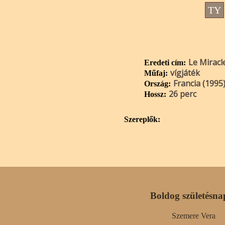
TY
Le Miracl
Eredeti cím:
vígjáték
Műfaj:
Francia (1995
Ország:
26 perc
Hossz:
Szereplők:
Boldog születésna
Szemere Vera