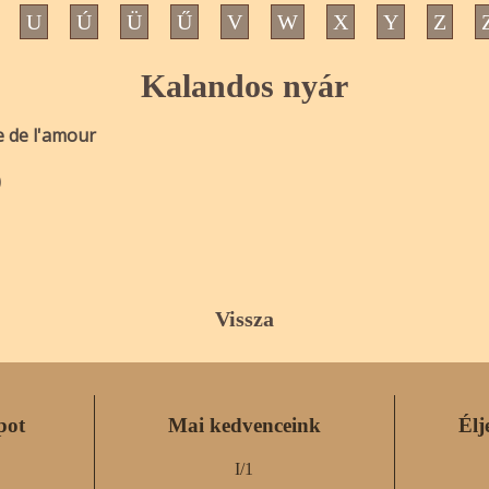
U
Ú
Ü
Ű
V
W
X
Y
Z
Kalandos nyár
e de l'amour
)
Vissza
pot
Mai kedvenceink
Élj
I/1