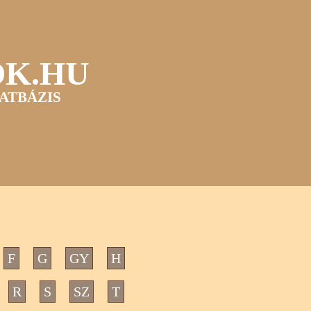
OK.HU
ATBÁZIS
F
G
GY
H
R
S
SZ
T