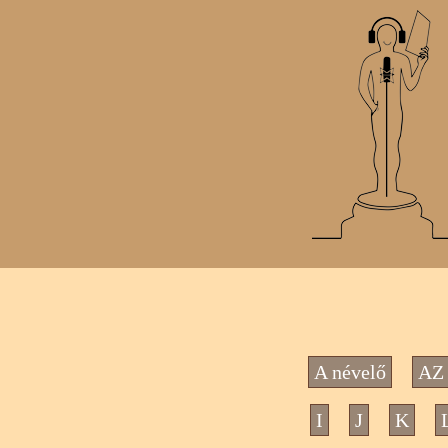
A névelő
AZ 
I
J
K