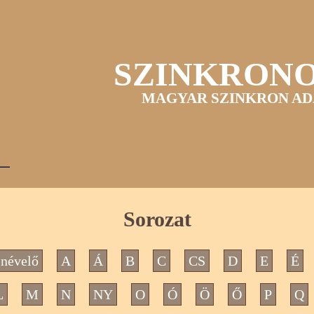
SZINKRON
MAGYAR SZINKRON AD
Sorozat
névelő
A
Á
B
C
CS
D
E
É
L
M
N
NY
O
Ó
Ö
Ő
P
Q