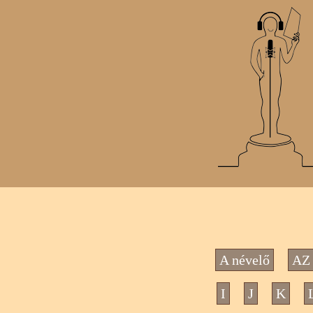
A névelő
AZ 
I
J
K