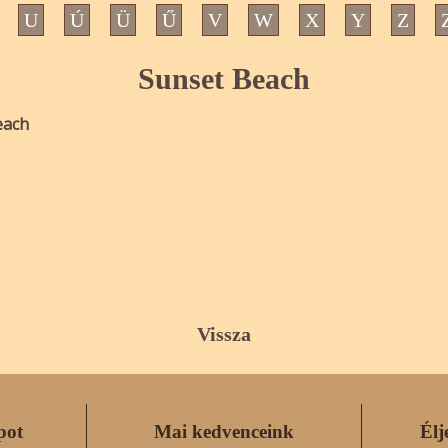
U
Ú
Ü
Ű
V
W
X
Y
Z
Sunset Beach
each
Vissza
pot
Mai kedvenceink
Élj