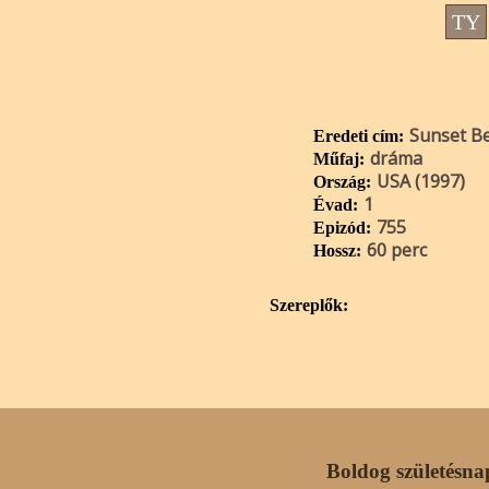
TY
Sunset B
Eredeti cím:
dráma
Műfaj:
USA (1997)
Ország:
1
Évad:
755
Epizód:
60 perc
Hossz:
Szereplők:
Boldog születésna