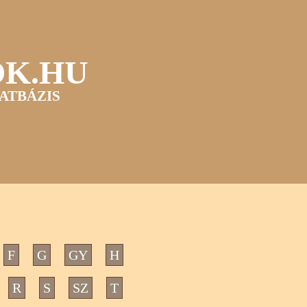
OK.HU
ATBÁZIS
F
G
GY
H
R
S
SZ
T