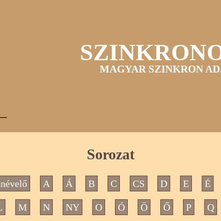
SZINKRON
MAGYAR SZINKRON AD
Sorozat
névelő
A
Á
B
C
CS
D
E
É
L
M
N
NY
O
Ó
Ö
Ő
P
Q