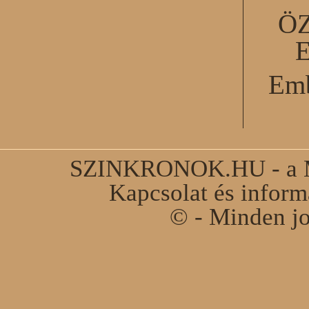
Ö
Emb
SZINKRONOK.HU - a Ma
Kapcsolat és infor
© - Minden jo