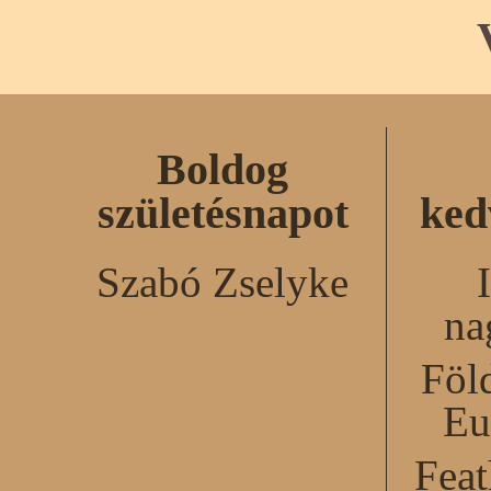
Boldog
születésnapot
ked
Szabó Zselyke
na
Föl
Eu
Feat