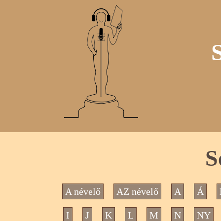
S
A névelő
AZ névelő
A
Á
I
J
K
L
M
N
NY