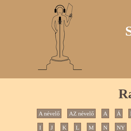
Ra
A névelő
AZ névelő
A
Á
I
J
K
L
M
N
NY