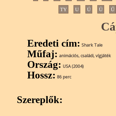
TY
U
Ú
Ü
Ű
Cá
Eredeti cím:
Shark Tale
Műfaj:
animációs, családi, vígjáték
Ország:
USA (2004)
Hossz:
86 perc
Szereplők: