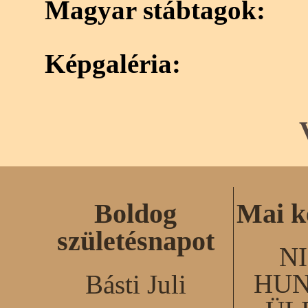
Magyar stábtagok:
Képgaléria:
Boldog
Mai k
születésnapot
N
HUN
Básti Juli