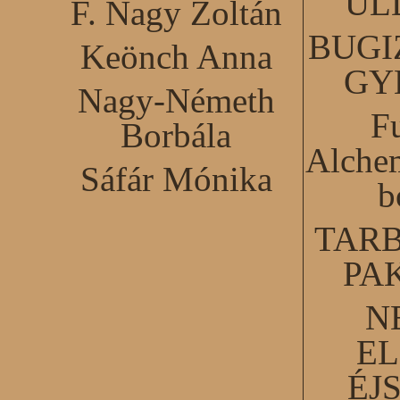
ÜL
F. Nagy Zoltán
BUGI
Keönch Anna
GY
Nagy-Németh
F
Borbála
Alchem
Sáfár Mónika
b
TARB
PA
N
EL
ÉJ