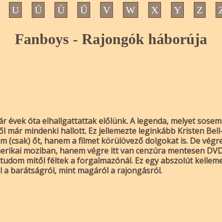
U
Ú
Ü
Ű
V
W
X
Y
Z
Fanboys - Rajongók háborúja
ár évek óta elhallgattattak előlünk. A legenda, melyet sosem
ől már mindenki hallott. Ez jellemezte leginkább Kristen Bell
m (csak) őt, hanem a filmet körülövező dolgokat is. De végr
merikai moziban, hanem végre itt van cenzúra mentesen DVD-
tudom mitől féltek a forgalmazónál. Ez egy abszolút kellem
l a barátságról, mint magáról a rajongásról.