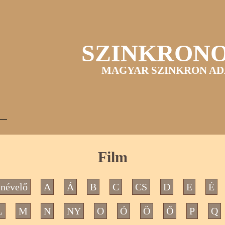
SZINKRON
MAGYAR SZINKRON AD
Film
névelő
A
Á
B
C
CS
D
E
É
L
M
N
NY
O
Ó
Ö
Ő
P
Q