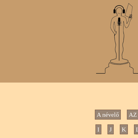
A névelő
AZ 
I
J
K