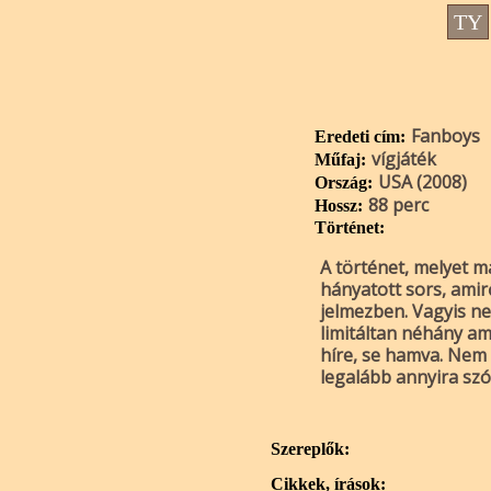
TY
Fanboys
Eredeti cím:
vígjáték
Műfaj:
USA (2008)
Ország:
88 perc
Hossz:
Történet:
A történet, melyet m
hányatott sors, amir
jelmezben. Vagyis ne
limitáltan néhány a
híre, se hamva. Nem 
legalább annyira szó
Szereplők:
Cikkek, írások: