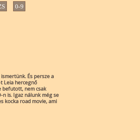
ZS
0-9
 ismertünk. És persze a
-t Leia hercegnő
e befutott, nem csak
n is. Igaz nálunk még se
es kocka road movie, ami