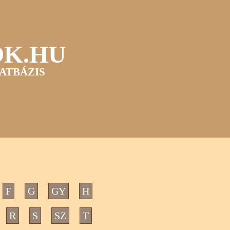
OK.HU
ATBÁZIS
F
G
GY
H
R
S
SZ
T