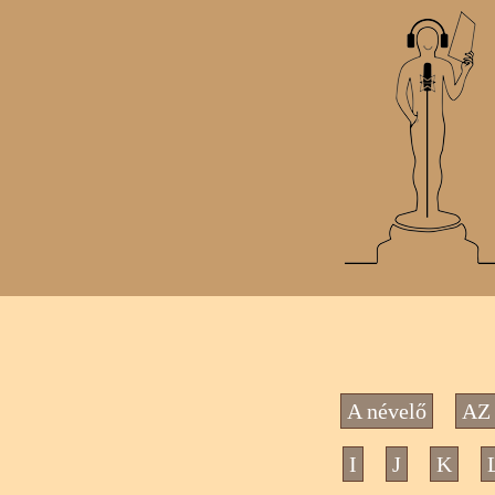
A névelő
AZ 
I
J
K