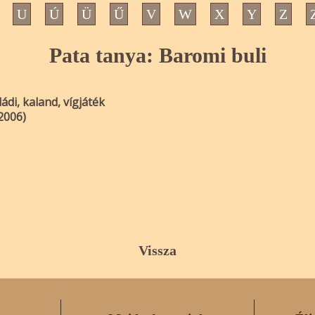
U
Ú
Ü
Ű
V
W
X
Y
Z
Pata tanya: Baromi buli
ádi, kaland, vígjáték
2006)
Vissza