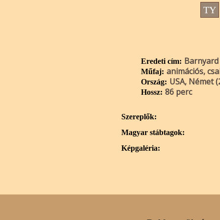
TY
Barnyard
Eredeti cím:
animációs, csal
Műfaj:
USA, Német (
Ország:
86 perc
Hossz:
Szereplők:
Magyar stábtagok:
Képgaléria: