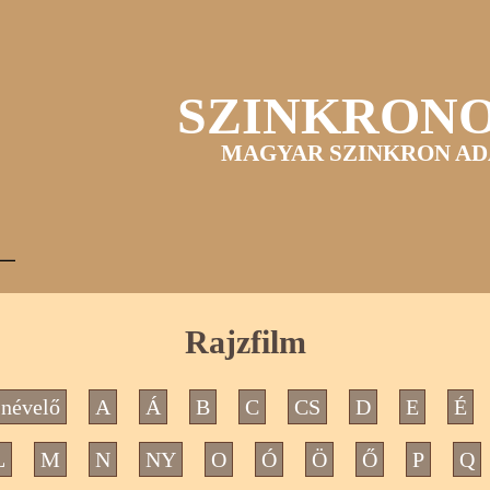
SZINKRON
MAGYAR SZINKRON AD
Rajzfilm
névelő
A
Á
B
C
CS
D
E
É
L
M
N
NY
O
Ó
Ö
Ő
P
Q