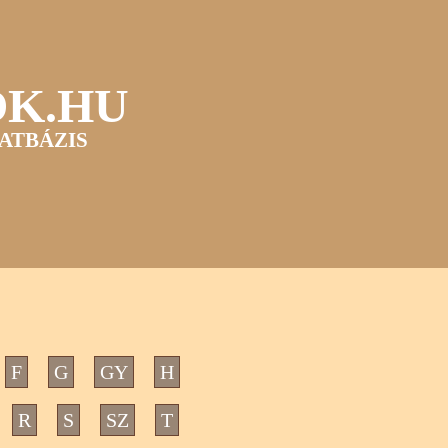
OK.HU
ATBÁZIS
F
G
GY
H
R
S
SZ
T