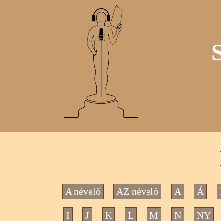
A névelő
AZ névelő
A
Á
I
J
K
L
M
N
NY