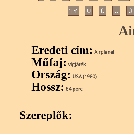
TY
U
Ú
Ü
Ű
Ai
Eredeti cím:
Airplane!
Műfaj:
vígjáték
Ország:
USA (1980)
Hossz:
84 perc
Szereplők: