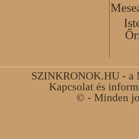
Mesea
Ist
Őr
SZINKRONOK.HU - a Ma
Kapcsolat és infor
© - Minden jo