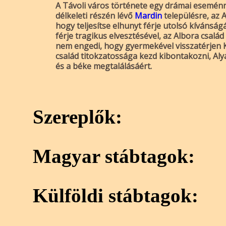
A Távoli város története egy drámai eseménn
délkeleti részén lévő
Mardin
településre, az A
hogy teljesítse elhunyt férje utolsó kívánsá
férje tragikus elvesztésével, az Albora család
nem engedi, hogy gyermekével visszatérjen Ka
család titokzatossága kezd kibontakozni, Aly
és a béke megtalálásáért.
Szereplők:
Magyar stábtagok:
Külföldi stábtagok: