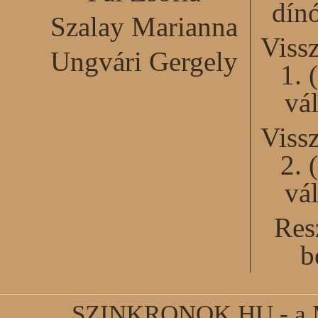
dín
Szalay Marianna
Viss
Ungvári Gergely
1. 
vál
Viss
2. 
vál
Res
b
SZINKRONOK.HU - a Ma