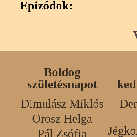
Epizódok:
Boldog
születésnapot
ked
Dimulász Miklós
Der
Orosz Helga
Jégko
Pál Zsófia