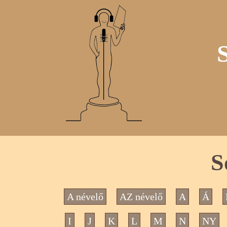
S
A névelő
AZ névelő
A
Á
I
J
K
L
M
N
NY