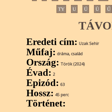
TY
U
Ú
Ü
Ű
TÁVO
Eredeti cím:
Uzak Sehir
Műfaj:
dráma, család
Ország:
Török (2024)
Évad:
2
Epizód:
63
Hossz:
45 perc
Történet: