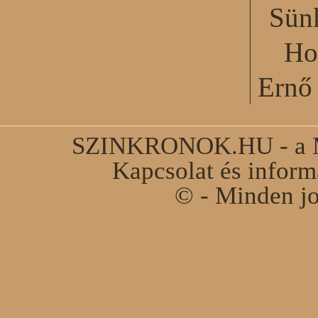
Sün
Ho
Ernő 
SZINKRONOK.HU - a Ma
Kapcsolat és infor
© - Minden jo