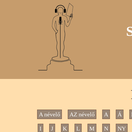
A névelő
AZ névelő
A
Á
I
J
K
L
M
N
NY