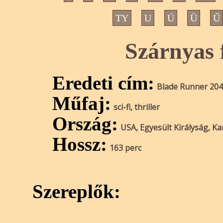
TY
U
Ú
Ü
Ű
Szárnyas 
Eredeti cím:
Blade Runner 20
Műfaj:
sci-fi, thriller
Ország:
USA, Egyesült Királyság, K
Hossz:
163 perc
Szereplők: