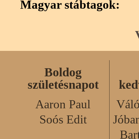
Magyar stábtagok:
Boldog
születésnapot
ked
Aaron Paul
Váló
Soós Edit
Jóba
Bar