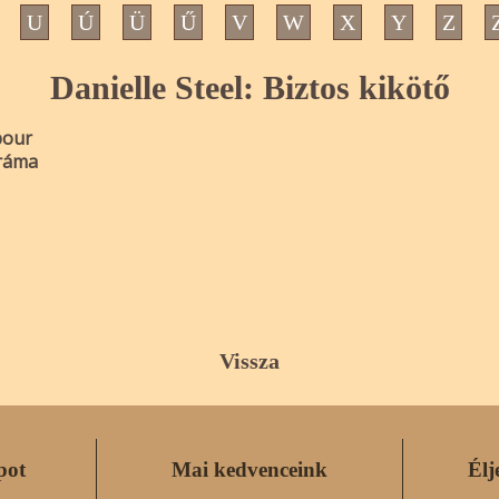
U
Ú
Ü
Ű
V
W
X
Y
Z
Danielle Steel: Biztos kikötő
bour
dráma
Vissza
pot
Mai kedvenceink
Élj