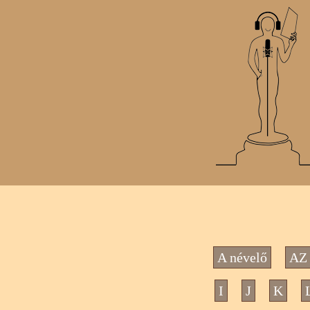
A névelő
AZ 
I
J
K