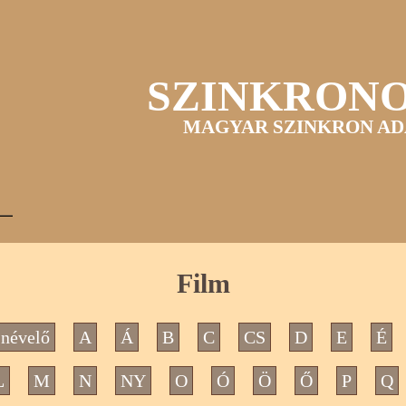
SZINKRON
MAGYAR SZINKRON AD
Film
névelő
A
Á
B
C
CS
D
E
É
L
M
N
NY
O
Ó
Ö
Ő
P
Q