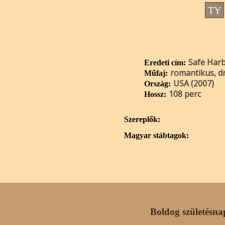
TY
Safe Har
Eredeti cím:
romantikus, 
Műfaj:
USA (2007)
Ország:
108 perc
Hossz:
Szereplők:
Magyar stábtagok:
Boldog születésna