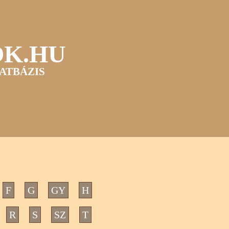
OK.HU
ATBÁZIS
F
G
GY
H
R
S
SZ
T