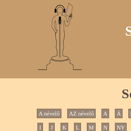
S
A névelő
AZ névelő
A
Á
I
J
K
L
M
N
NY