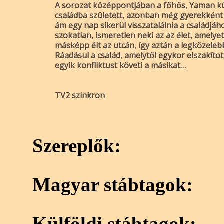
A sorozat középpontjában a főhős, Yaman kü
családba született, azonban még gyerekként e
ám egy nap sikerül visszatalálnia a családjá
szokatlan, ismeretlen neki az az élet, amelye
másképp élt az utcán, így aztán a legközele
Ráadásul a család, amelytől egykor elszakított
egyik konfliktust követi a másikat…
TV2 szinkron
Szereplők:
Magyar stábtagok:
Külföldi stábtagok: