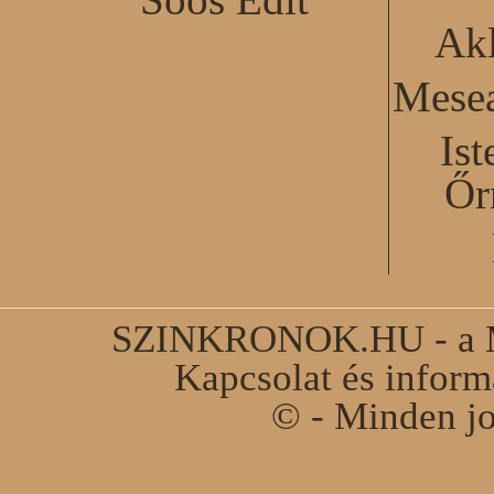
Akl
Mesea
Ist
Őr
SZINKRONOK.HU - a Ma
Kapcsolat és infor
© - Minden jo