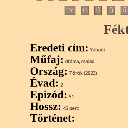
TY
U
Ú
Ü
Ű
Fékt
Eredeti cím:
Yabani
Műfaj:
dráma, család
Ország:
Török (2023)
Évad:
2
Epizód:
51
Hossz:
45 perc
Történet: