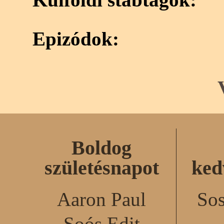
Epizódok:
Boldog
születésnapot
ked
Aaron Paul
Sos
Soós Edit