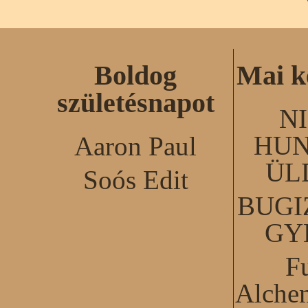
Boldog
Mai k
születésnapot
N
HUN
Aaron Paul
ÜL
Soós Edit
BUGI
GY
F
Alchem