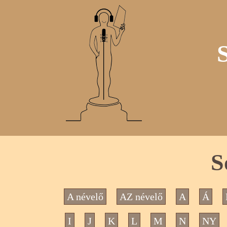
S
A névelő
AZ névelő
A
Á
I
J
K
L
M
N
NY