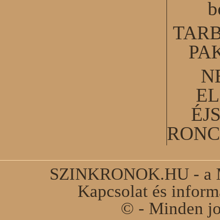
b
TARB
PA
N
EL
ÉJ
RONC
SZINKRONOK.HU - a Ma
Kapcsolat és infor
© - Minden jo