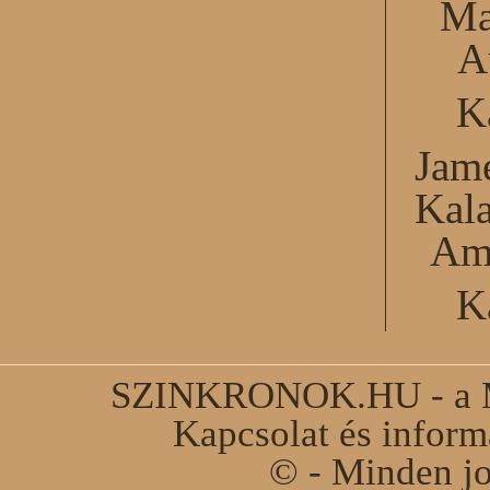
Ma
A
K
Jame
Kal
Am
K
SZINKRONOK.HU - a Ma
Kapcsolat és infor
© - Minden jo