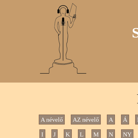
A névelő
AZ névelő
A
Á
I
J
K
L
M
N
NY