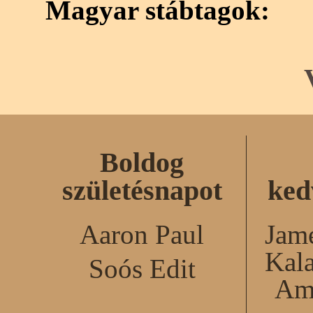
Magyar stábtagok:
Boldog
születésnapot
ked
Aaron Paul
Jame
Kal
Soós Edit
Am