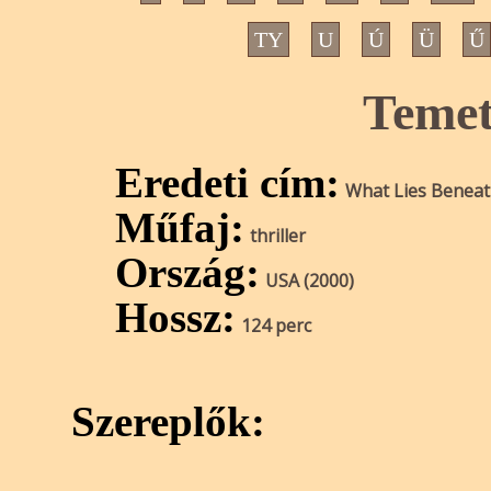
TY
U
Ú
Ü
Ű
Temet
Eredeti cím:
What Lies Benea
Műfaj:
thriller
Ország:
USA (2000)
Hossz:
124 perc
Szereplők: