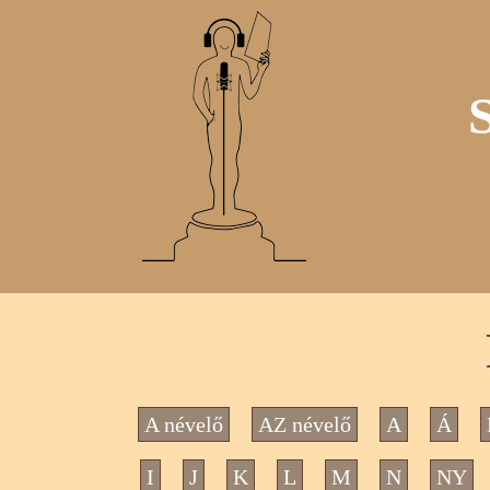
A névelő
AZ névelő
A
Á
I
J
K
L
M
N
NY