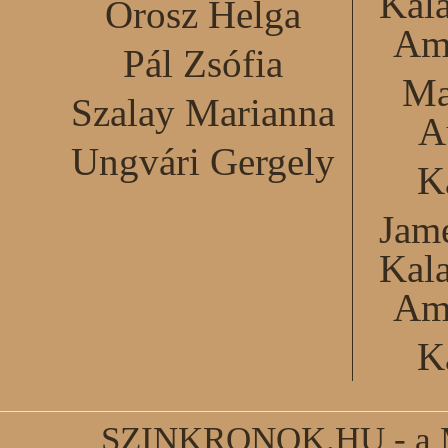
Kal
Orosz Helga
Am
Pál Zsófia
Ma
Szalay Marianna
A
Ungvári Gergely
K
Jame
Kal
Am
K
SZINKRONOK.HU - a Ma