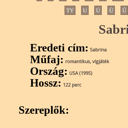
TY
U
Ú
Ü
Ű
Sabr
Eredeti cím:
Sabrina
Műfaj:
romantikus, vígjáték
Ország:
USA (1995)
Hossz:
122 perc
Szereplők: