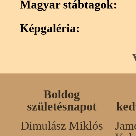
Magyar stábtagok:
Képgaléria:
Boldog
születésnapot
ked
Dimulász Miklós
Jame