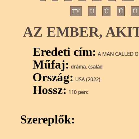
TY
U
Ú
Ü
Ű
AZ EMBER, AKI
Eredeti cím:
A MAN CALLED 
Műfaj:
dráma, család
Ország:
USA (2022)
Hossz:
110 perc
Szereplők: