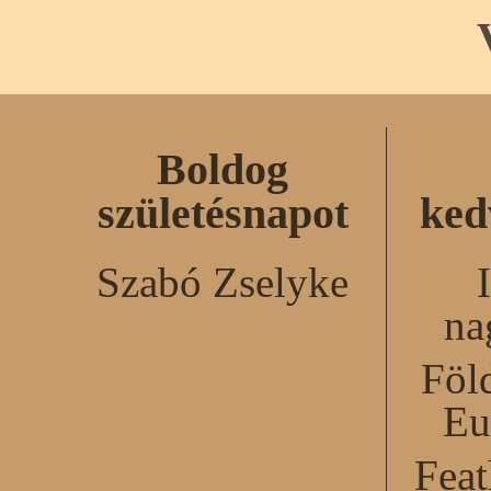
Boldog
születésnapot
ked
Szabó Zselyke
na
Föl
Eu
Feat