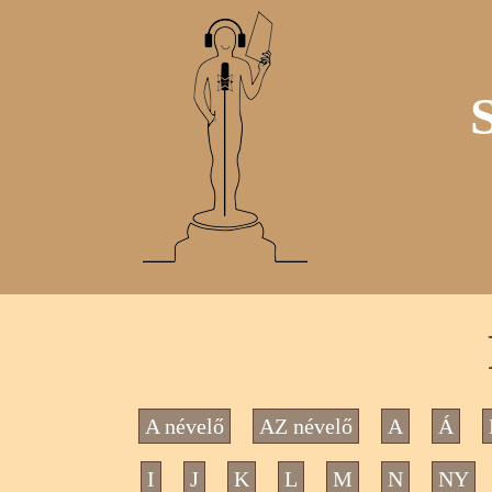
A névelő
AZ névelő
A
Á
I
J
K
L
M
N
NY