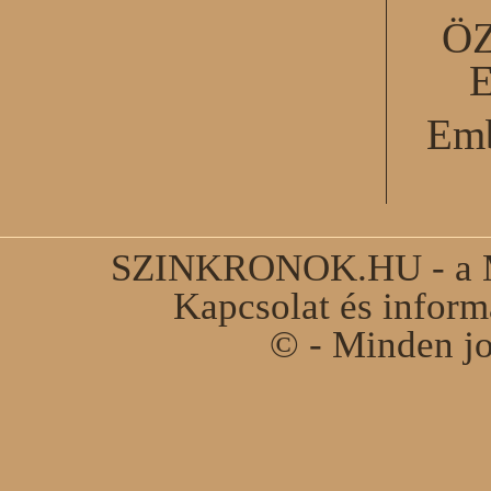
Ö
Emb
SZINKRONOK.HU - a Ma
Kapcsolat és infor
© - Minden jo