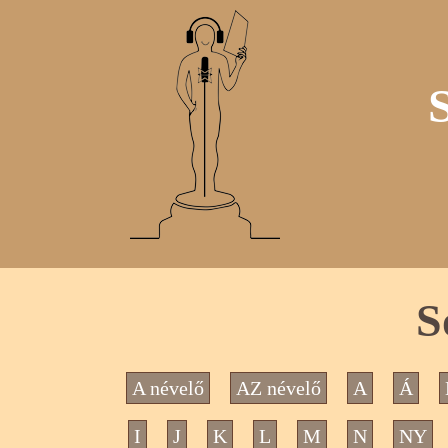
S
A névelő
AZ névelő
A
Á
I
J
K
L
M
N
NY