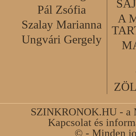
SA
Pál Zsófia
A 
Szalay Marianna
TA
Ungvári Gergely
M
ZÖ
SZINKRONOK.HU - a Ma
Kapcsolat és infor
© - Minden jo