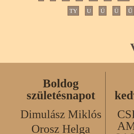
TY
U
Ú
Ü
Ű
Boldog
születésnapot
ked
Dimulász Miklós
CS
AM
Orosz Helga